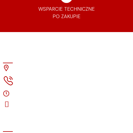
WSPARCIE TECHNICZNE
PO ZAKUPIE
Strefa Dźwięku
ul. Kluczborska 26A, 50-322 Wrocław
71.756-80-92
pon.-pt. 10:00-18:00, so. (kontakt)
Odwiedź nas na instagramie
O firmie