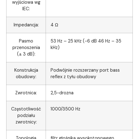
wyjściowa wg
IEC:
Impedancja:
4 Ω
Pasmo
53 Hz – 25 kHz (-6 dB 46 Hz – 35
przenoszenia
kHz)
(± 3 dB):
Konstrukcja
Podwójnie rozszerzany port bass
obudowy:
reflex z tyłu obudowy
Zwrotnica:
2,5-drożna
Częstotliwość
1000/3500 Hz
podziału
zwrotnicy:
Topologia
filtr głośnika wysokotonowego