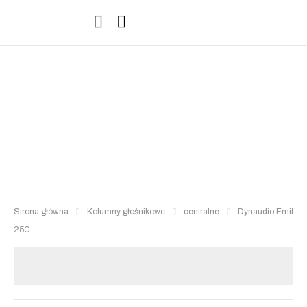
Sprzęt Hi-Fi
Strona główna
Kolumny głośnikowe
centralne
Dynaudio Emit
25C