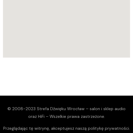
© 2008-2023 Strefa Dźwięku Wrocław – salon i sklep audio
oraz HiFi – Wszelkie prawa zastrzeżone.
Przeglądając tę witrynę, akceptujesz naszą
politykę prywatności
.