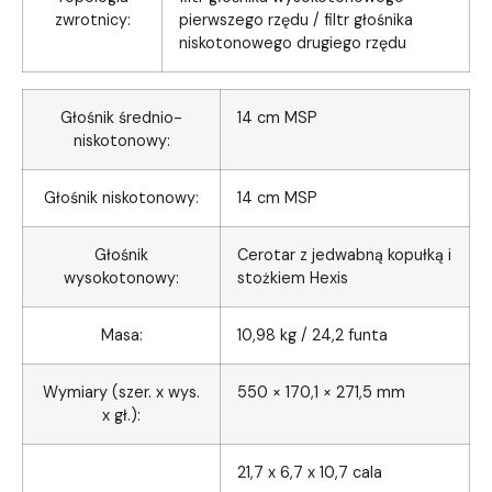
zwrotnicy:
pierwszego rzędu / filtr głośnika
niskotonowego drugiego rzędu
Głośnik średnio-
14 cm MSP
niskotonowy:
Głośnik niskotonowy:
14 cm MSP
Głośnik
Cerotar z jedwabną kopułką i
wysokotonowy:
stożkiem Hexis
Masa:
10,98 kg / 24,2 funta
Wymiary (szer. x wys.
550 × 170,1 × 271,5 mm
x gł.):
21,7 x 6,7 x 10,7 cala