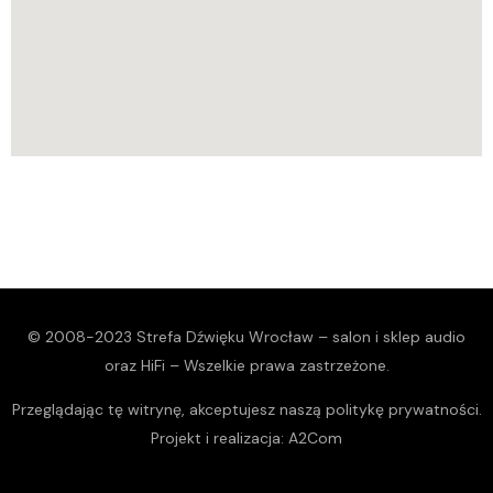
© 2008-2023 Strefa Dźwięku Wrocław – salon i sklep audio
oraz HiFi – Wszelkie prawa zastrzeżone.
Przeglądając tę witrynę, akceptujesz naszą
politykę prywatności
.
Projekt i realizacja:
A2Com