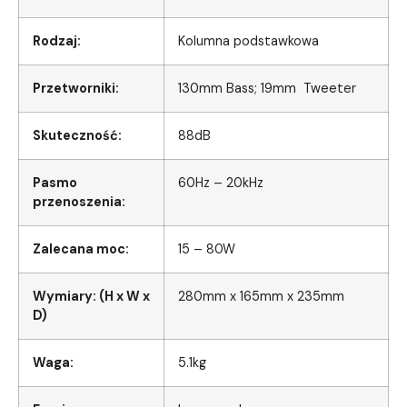
Rodzaj:
Kolumna podstawkowa
Przetworniki:
130mm Bass; 19mm Tweeter
Skuteczność:
88dB
Pasmo
60Hz – 20kHz
przenoszenia:
Zalecana moc:
15 – 80W
Wymiary: (H x W x
280mm x 165mm x 235mm
D)
Waga:
5.1kg