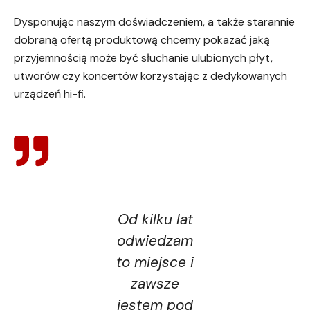
Dysponując naszym doświadczeniem, a także starannie
dobraną ofertą produktową chcemy pokazać jaką
przyjemnością może być słuchanie ulubionych płyt,
utworów czy koncertów korzystając z dedykowanych
urządzeń hi-fi.
Świetny
Od kilku lat
Bardzo
salon audio,
odwiedzam
dobry skle
a bardziej w
to miejsce i
ze
sumie
zawsze
sprzętem
świetny
jestem pod
audio.