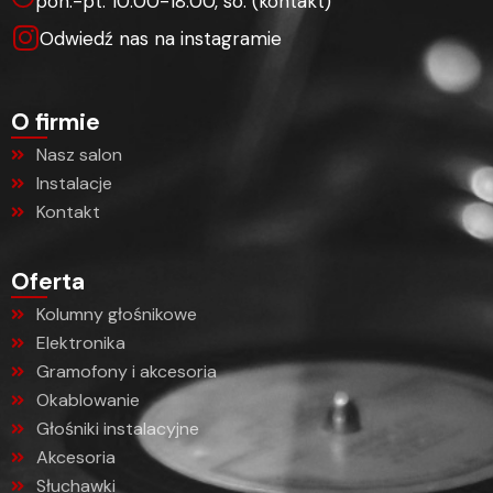
pon.-pt. 10:00-18:00, so. (kontakt)
Odwiedź nas na instagramie
O firmie
Nasz salon
Instalacje
Kontakt
Oferta
Kolumny głośnikowe
Elektronika
Gramofony i akcesoria
Okablowanie
Głośniki instalacyjne
Akcesoria
Słuchawki