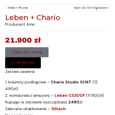
Heed + Phonar
Ayon CD-10 II Signature
Leben + Chario
Producent: Inne
21.900
zł
Zapytaj o ofertę
71.756-80-92
Zestaw zawiera:
1. kolumny podłogowe –
Chario Studio 1016T
(12
490zł)
2. wzmacniacz lampowy –
Leben CS300F
(11 900zł)
Kupując w zestawie oszczędzasz
2490
zł
Zalecane okablowanie –
Siltech