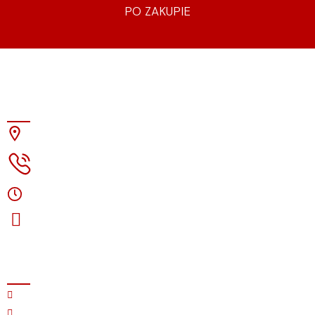
PO ZAKUPIE
Strefa Dźwięku
ul. Kluczborska 26A, 50-322 Wrocław
71.756-80-92
pon.-pt. 10:00-18:00, so. (kontakt)
Odwiedź nas na instagramie
O firmie
Nasz salon
Instalacje