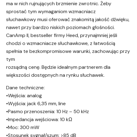
ma w nich rujnujących brzmienie zwrotnic. Żeby
sprostać tym wymaganiom wzmacniacz
słuchawkowy musi oferować znakomitą jakość dźwięku,
nawet przy bardzo niskich poziomach głośności.
CanAmp II, bestseller firmy Heed, przynajmniej jeśli
chodzi o wzmacniacze słuchawkowe, z łatwością
spełnia te bezkompromisowe warunki, zachowując przy
tym
rozsądną cenę. Będzie idealnym partnerem dla
większości dostępnych na rynku słuchawek.
Dane techniczne:
•Wejścia: analog
•Wyjścia: jack 6,35 mm, line
•Pasmo przenoszenia: 10 Hz – 50 kHz
•Impedancja wejściowa: 10 kΩ
•Moc: 300 mW
•Stosunek sygnał/szum: >85 dB