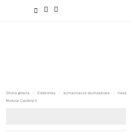
Sprzęt Hi-Fi
Strona główna
Elektronika
wzmacniacze słuchawkowe
Heed
Modular CanAmp II