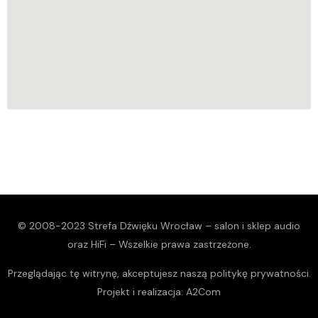
© 2008-2023 Strefa Dźwięku Wrocław – salon i sklep audio
oraz HiFi – Wszelkie prawa zastrzeżone.
Przeglądając tę witrynę, akceptujesz naszą
politykę prywatności
.
Projekt i realizacja:
A2Com