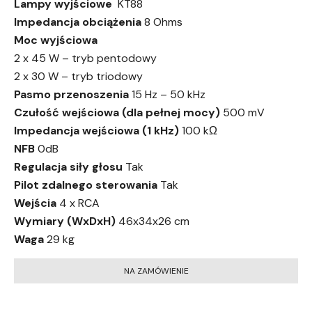
Lampy wyjściowe
KT88
Impedancja obciążenia
8 Ohms
Moc wyjściowa
2 x 45 W – tryb pentodowy
2 x 30 W – tryb triodowy
Pasmo przenoszenia
15 Hz – 50 kHz
Czułość wejściowa (dla pełnej mocy)
500 mV
Impedancja wejściowa (1 kHz)
100 kΩ
NFB
0dB
Regulacja siły głosu
Tak
Pilot zdalnego sterowania
Tak
Wejścia
4 x RCA
Wymiary (WxDxH)
46x34x26 cm
Waga
29 kg
NA ZAMÓWIENIE