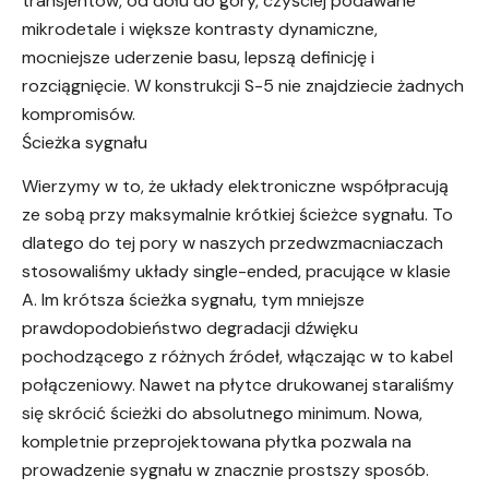
transjentów, od dołu do góry, czyściej podawane
mikrodetale i większe kontrasty dynamiczne,
mocniejsze uderzenie basu, lepszą definicję i
rozciągnięcie. W konstrukcji S-5 nie znajdziecie żadnych
kompromisów.
Ścieżka sygnału
Wierzymy w to, że układy elektroniczne współpracują
ze sobą przy maksymalnie krótkiej ścieżce sygnału. To
dlatego do tej pory w naszych przedwzmacniaczach
stosowaliśmy układy single-ended, pracujące w klasie
A. Im krótsza ścieżka sygnału, tym mniejsze
prawdopodobieństwo degradacji dźwięku
pochodzącego z różnych źródeł, włączając w to kabel
połączeniowy. Nawet na płytce drukowanej staraliśmy
się skrócić ścieżki do absolutnego minimum. Nowa,
kompletnie przeprojektowana płytka pozwala na
prowadzenie sygnału w znacznie prostszy sposób.