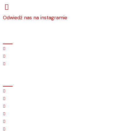
Odwiedź nas na instagramie
O firmie
Nasz salon
Instalacje
Kontakt
Oferta
Kolumny głośnikowe
Elektronika
Gramofony i akcesoria
Okablowanie
Głośniki instalacyjne
Akcesoria