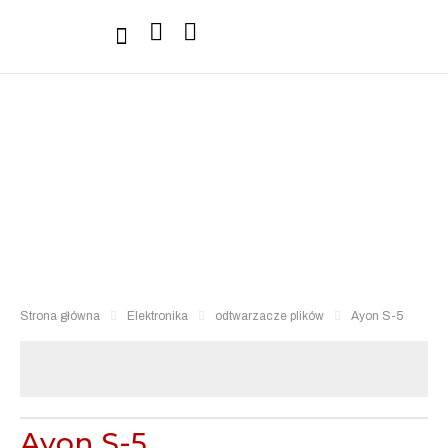
Sprzęt Hi-Fi
Strona główna
Elektronika
odtwarzacze plików
Ayon S-5
Ayon S-5