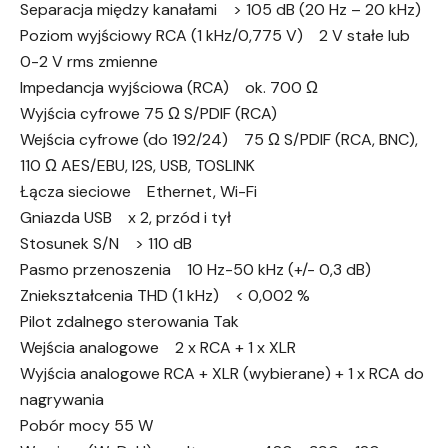
Separacja między kanałami > 105 dB (20 Hz – 20 kHz)
Poziom wyjściowy RCA (1 kHz/0,775 V) 2 V stałe lub
0-2 V rms zmienne
Impedancja wyjściowa (RCA) ok. 700 Ω
Wyjścia cyfrowe 75 Ω S/PDIF (RCA)
Wejścia cyfrowe (do 192/24) 75 Ω S/PDIF (RCA, BNC),
110 Ω AES/EBU, I2S, USB, TOSLINK
Łącza sieciowe Ethernet, Wi-Fi
Gniazda USB x 2, przód i tył
Stosunek S/N > 110 dB
Pasmo przenoszenia 10 Hz-50 kHz (+/- 0,3 dB)
Zniekształcenia THD (1 kHz) < 0,002 %
Pilot zdalnego sterowania Tak
Wejścia analogowe 2 x RCA + 1 x XLR
Wyjścia analogowe RCA + XLR (wybierane) + 1 x RCA do
nagrywania
Pobór mocy 55 W