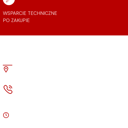
WSPARCIE TECHNICZNE
PO ZAKUPIE
Strefa Dźwięku
ul. Kluczborska 26A, 50-322 Wrocław
71.756-80-92
pon.-pt. 10:00-18:00, so. (kontakt)