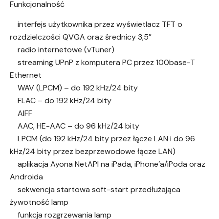
Funkcjonalność
interfejs użytkownika przez wyświetlacz TFT o
rozdzielczości QVGA oraz średnicy 3,5”
radio internetowe (vTuner)
streaming UPnP z komputera PC przez 100base-T
Ethernet
WAV (LPCM) – do 192 kHz/24 bity
FLAC – do 192 kHz/24 bity
AIFF
AAC, HE-AAC – do 96 kHz/24 bity
LPCM (do 192 kHz/24 bity przez łącze LAN i do 96
kHz/24 bity przez bezprzewodowe łącze LAN)
aplikacja Ayona NetAPI na iPada, iPhone’a/iPoda oraz
Androida
sekwencja startowa soft-start przedłużająca
żywotność lamp
funkcja rozgrzewania lamp